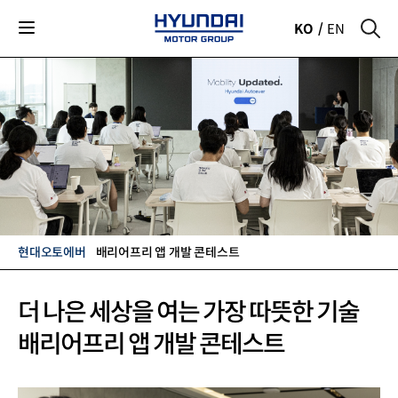
KO
EN
현대오토에버
배리어프리 앱 개발 콘테스트
현대자동차그룹
더 나은 세상을 여는 가장 따뜻한 기술
배리어프리 앱 개발 콘테스트
CSR
디지털