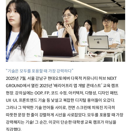
매거진
배리어프리
앱
개발
콘테스트
배리어프리
“기술은 모두를 포용할 때 가장 강력하다”
앱
2025년 7월, 서울 강남구 현대오토에버 다목적 커뮤니티 허브 NEXT
개발
GROUND에서 열린 2025년 ‘배리어프리 앱 개발 콘테스트’ 교육 캠프
콘테스트
현장. 강의실에는 OOP, FP, 코드 수정, 아키텍처, 다형성, 디자인 패턴,
UX·UI, 프론트엔드 기술 등 낯설고 복잡한 디지털 용어들이 오갔다.
그러나 그 딱딱한 기술 언어들 사이로, 전면 스크린에 띄워진 지극히
따뜻한 문장 한 줄이 강렬하게 시선을 사로잡았다. 모두를 포용할 때 가장
강력해지는 기술! 그 순간, 이곳이 단순한 대학생 교육 캠프가 아님을
직감했다.